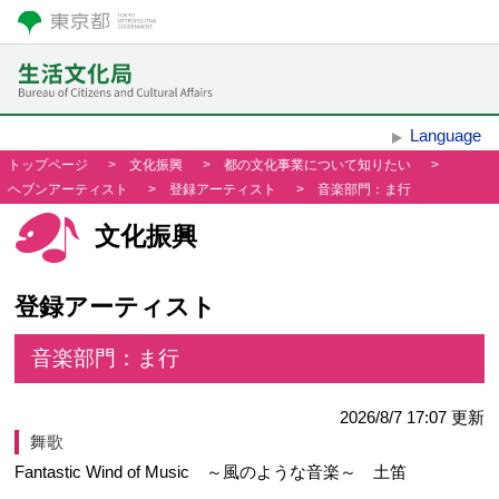
Language
トップページ
>
文化振興
>
都の文化事業について知りたい
>
ヘブンアーティスト
>
登録アーティスト
>
音楽部門：ま行
文化振興
登録アーティスト
音楽部門：ま行
2026/8/7 17:07
更新
舞歌
Fantastic Wind of Music ～風のような音楽～ 土笛