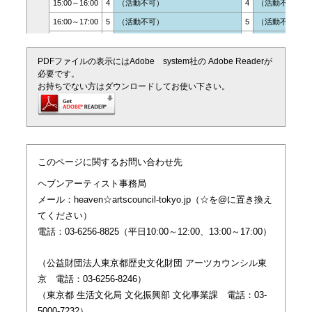
15:00～16:00
4
（活動不可）
4
（活動不可）
16:00～17:00
5
（活動不可）
5
（活動不可）
（活動不可）
（活動不可）
8/11

（活動不可）
（活動不可）
PDFファイルの表示にはAdobe system社の Adobe Readerが
(火)
必要です。
12:00～13:00
1
（活動不可）
1
（活動不可）
お持ちでない方はダウンロードしてお使い下さい。
13:00～14:00
2
（活動不可）
2
（活動不可）
14:00～15:00
3
（活動不可）
3
（活動不可）
15:00～16:00
4
（活動不可）
4
（活動不可）
16:00～17:00
5
（活動不可）
5
（活動不可）
このページに関するお問い合わせ先
（活動不可）
（活動不可）
ヘブンアーティスト事務局
8/12

（活動不可）
（活動不可）
メール：heaven☆artscouncil-tokyo.jp（☆を@に置き換え
(水)
12:00～13:00
1
（活動不可）
1
（活動不可）
てください）
13:00～14:00
2
（活動不可）
2
（活動不可）
電話：03-6256-8825（平日10:00～12:00、13:00～17:00）
14:00～15:00
3
（活動不可）
3
（活動不可）
（公益財団法人東京都歴史文化財団 アーツカウンシル東
15:00～16:00
4
（活動不可）
4
（活動不可）
京 電話：03-6256-8246）
16:00～17:00
5
（活動不可）
5
（活動不可）
（東京都 生活文化局 文化振興部 文化事業課 電話：03-
（活動不可）
（活動不可）
5000-7232）