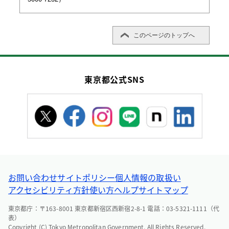
8/13

（活動不可）
（活動不可）
(木)
12:00～13:00
1
（活動不可）
1
（活動不可）
このページのトップへ
13:00～14:00
2
（活動不可）
2
（活動不可）
14:00～15:00
3
（活動不可）
3
（活動不可）
15:00～16:00
4
（活動不可）
4
（活動不可）
東京都公式SNS
16:00～17:00
5
（活動不可）
5
（活動不可）
（活動不可）
（活動不可）
8/14

（活動不可）
（活動不可）
(金)
12:00～13:00
1
（活動不可）
1
（活動不可）
13:00～14:00
2
（活動不可）
2
（活動不可）
14:00～15:00
3
（活動不可）
3
（活動不可）
15:00～16:00
4
（活動不可）
4
（活動不可）
お問い合わせ
サイトポリシー
個人情報の取扱い
16:00～17:00
5
（活動不可）
5
（活動不可）
アクセシビリティ方針
使い方ヘルプ
サイトマップ
（活動不可）
（活動不可）
8/15

（活動不可）
（活動不可）
東京都庁：〒163-8001 東京都新宿区西新宿2-8-1 電話：03-5321-1111（代
(土)
表）
12:00～13:00
1
（活動不可）
1
（活動不可）
Copyright (C) Tokyo Metropolitan Government. All Rights Reserved.