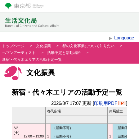
Language
トップページ
>
文化振興
>
都の文化事業について知りたい
>
ヘブンアーティスト
>
活動予定と活動場所
>
新宿・代々木エリアの活動予定一覧
文化振興
新宿・代々木エリアの活動予定一覧
2026/8/7 17:07
更新 [
印刷用PDF
]
都民広場
南展望室
8/8

（活動不可）
（活動不可）
(土)
12:00～13:00
1
（活動不可）
1
（活動不可）